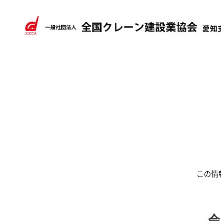
この情
会